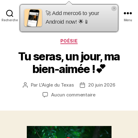
×
merco6
🚀 Add merco6 to your
Recherche
Menu
Android now! 🌟📱
Catégories
POÉSIE
Tu seras, un jour, ma
bien-aimée !💕
Par
L'Aigle du Texas
20 juin 2026
Auteur
Date
de
de
sur
Aucun commentaire
l’article
l’article
Tu
seras,
un
jour,
ma
bien-