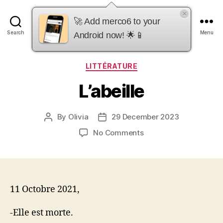
×
merco6
🚀 Add merco6 to your
Search
Menu
Android now! 🌟📱
Categories
LITTÉRATURE
L’abeille
By
Olivia
29 December 2023
Post
Post
author
date
on
No Comments
L’abeille
11 Octobre 2021,
-Elle est morte.