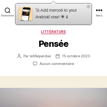
×
merco6
🚀 Add merco6 to your
Recherche
Menu
Android now! 🌟📱
Catégories
LITTÉRATURE
Pensée
Par
lafilleperdue
15 octobre 2023
Auteur
Date
de
de
sur
Aucun commentaire
l’article
l’article
Pensée