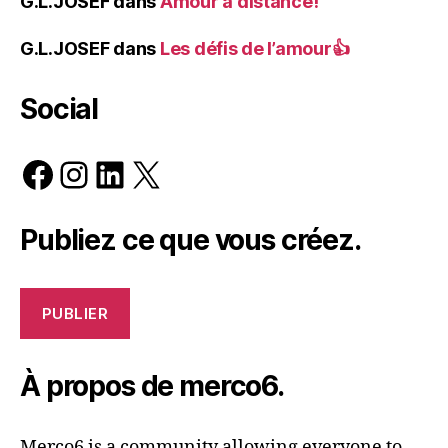
G.L.JOSEF
dans
Amour à distance!
G.L.JOSEF
dans
Les défis de l’amour👍
Social
Facebook
Instagram
LinkedIn
X
Publiez ce que vous créez.
PUBLIER
À propos de merco6.
Merco6 is a community allowing everyone to