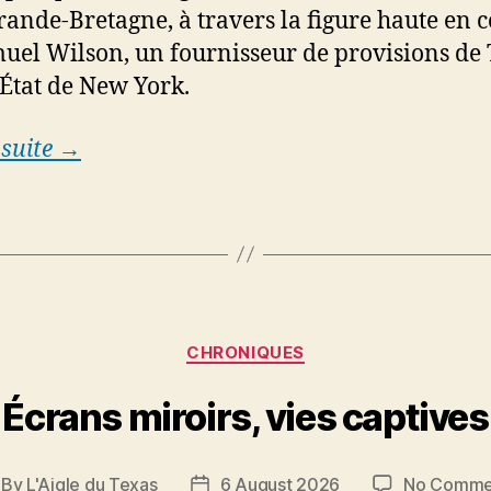
Grande-Bretagne, à travers la figure haute en 
uel Wilson, un fournisseur de provisions de 
’État de New York.
 suite →
Categories
CHRONIQUES
Écrans miroirs, vies captives
By
L'Aigle du Texas
6 August 2026
No Comme
st
Post