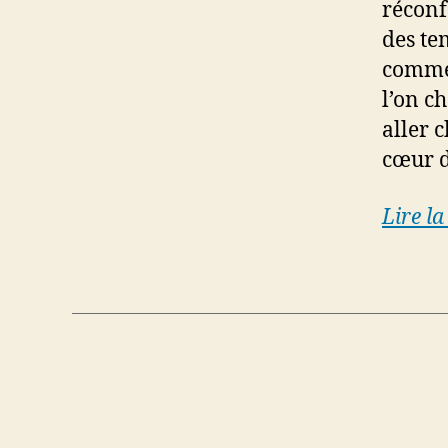
réconf
des te
comme
l’on c
aller 
cœur d
Lire la