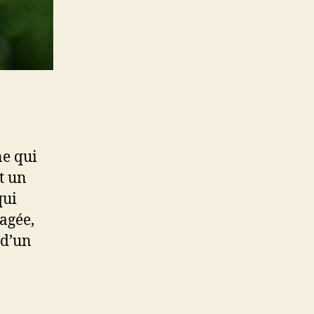
ne qui
t un
qui
agée,
 d’un