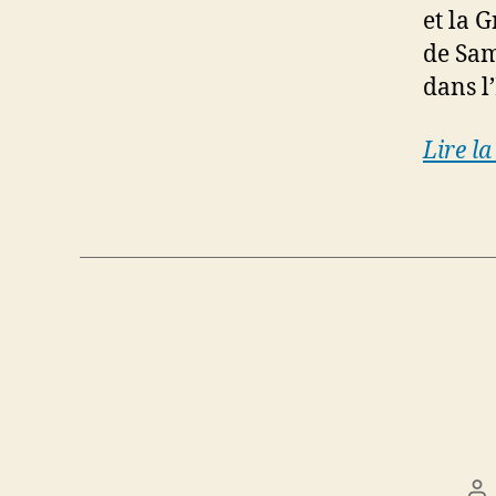
et la 
de Sam
dans l
Lire la
Po