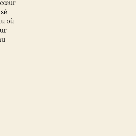
u cœur
nsé
du où
our
au