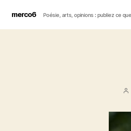
merco6
Poésie, arts, opinions : publiez ce qu
Po
au