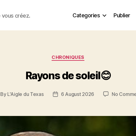
Categories
Publier
e vous créez.
Categories
CHRONIQUES
Rayons de soleil😊
By
L'Aigle du Texas
6 August 2026
No Comme
st
Post
thor
date