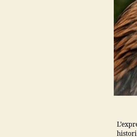
L’expr
histor