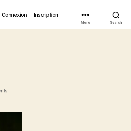
Connexion
Inscription
Menu
Search
on
nts
Rayons
de
soleil
😊