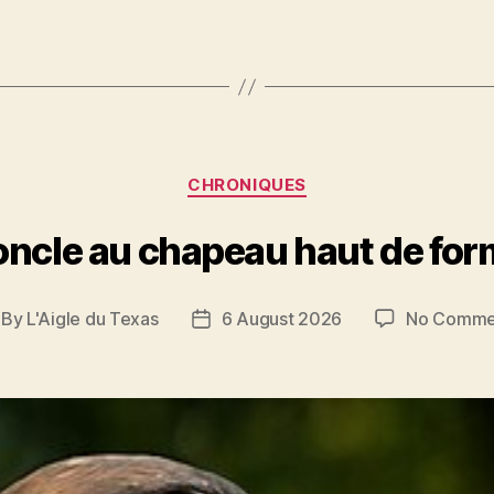
Categories
CHRONIQUES
oncle au chapeau haut de fo
By
L'Aigle du Texas
6 August 2026
No Comme
st
Post
thor
date