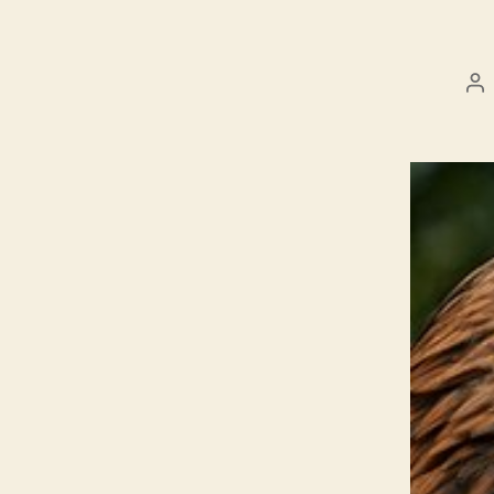
Po
au