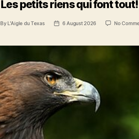
Les petits riens qui font tout!
By
L'Aigle du Texas
6 August 2026
No Comme
st
Post
thor
date