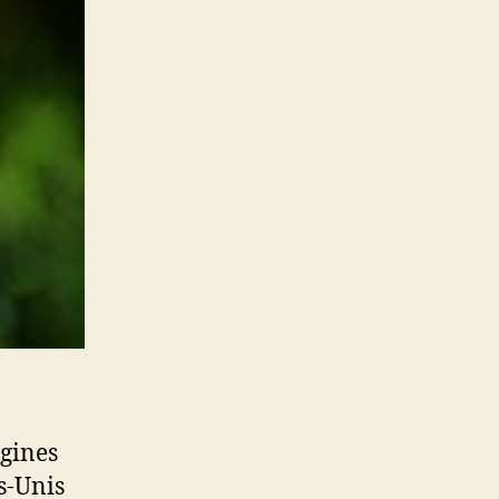
igines
s-Unis