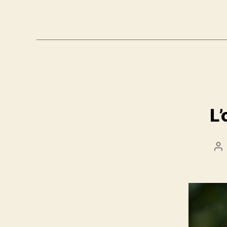
L’
Po
au