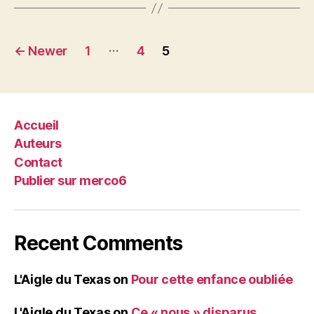
Posts
…
←
Newer
1
4
5
pagination
Accueil
Auteurs
Contact
Publier sur merco6
Recent Comments
L'Aigle du Texas
on
Pour cette enfance oubliée
L'Aigle du Texas
on
Ce « nous » disparus.