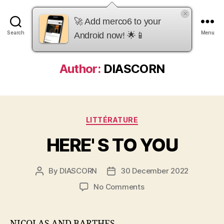
×
merco6
🚀 Add merco6 to your
Search
Menu
Android now! 🌟📱
Author:
DIASCORN
Categories
LITTÉRATURE
HERE' S TO YOU
By
DIASCORN
30 December 2022
Post
Post
author
date
on
No Comments
HERE'
S
TO
NICOLAS AND BARTHES