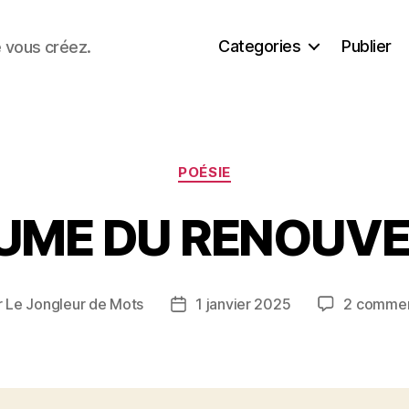
Categories
Publier
e vous créez.
Catégories
POÉSIE
UME DU RENOUV
r
Le Jongleur de Mots
1 janvier 2025
2 commen
ur
Date
de
cle
l’article