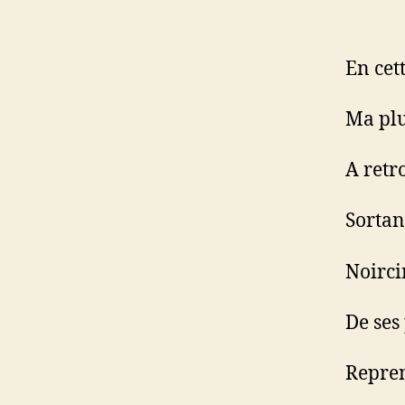
En cet
Ma pl
A retr
Sortan
Noirci
De ses
Repren