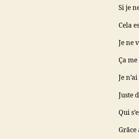
Si je 
Cela e
Je ne 
Ça me 
Je n’ai
Juste 
Qui s’
Grâce 