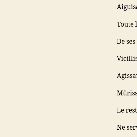
Aiguis
Toute
De ses
Vieill
Agissa
Mûris
Le res
Ne ser