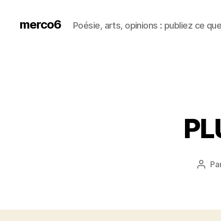
merco6
Poésie, arts, opinions : publiez ce qu
PL
Pa
Aute
de
l’arti