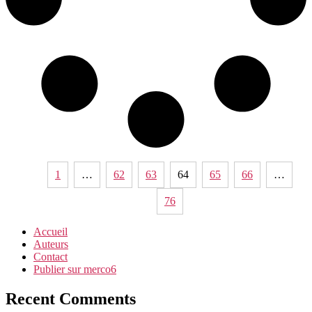
1
…
62
63
64
65
66
…
76
Accueil
Auteurs
Contact
Publier sur merco6
Recent Comments