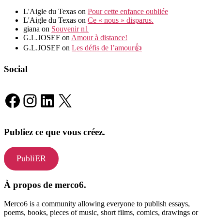
L'Aigle du Texas
on
Pour cette enfance oubliée
L'Aigle du Texas
on
Ce « nous » disparus.
giana
on
Souvenir n1
G.L.JOSEF
on
Amour à distance!
G.L.JOSEF
on
Les défis de l’amour👍
Social
Facebook
Instagram
LinkedIn
X
Publiez ce que vous créez.
PubliER
À propos de merco6.
Merco6 is a community allowing everyone to publish essays,
poems, books, pieces of music, short films, comics, drawings or