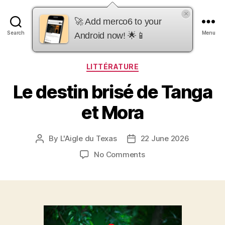
×
merco6
🚀 Add merco6 to your
Search
Menu
Android now! 🌟📱
Categories
LITTÉRATURE
Le destin brisé de Tanga
et Mora
By
L'Aigle du Texas
22 June 2026
Post
Post
author
date
on
No Comments
Le
destin
brisé
de
Tanga
et