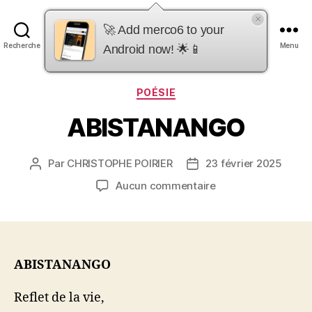
×
merco6
🚀 Add merco6 to your
Recherche
Menu
Android now! 🌟📱
Catégories
POÉSIE
ABISTANANGO
Par
CHRISTOPHE POIRIER
23 février 2025
Auteur
Date
de
de
sur
Aucun commentaire
l’article
l’article
ABISTANANGO
ABISTANANGO
Reflet de la vie,