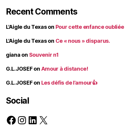
Recent Comments
L'Aigle du Texas
on
Pour cette enfance oubliée
L'Aigle du Texas
on
Ce « nous » disparus.
giana
on
Souvenir n1
G.L.JOSEF
on
Amour à distance!
G.L.JOSEF
on
Les défis de l’amour👍
Social
Facebook
Instagram
LinkedIn
X