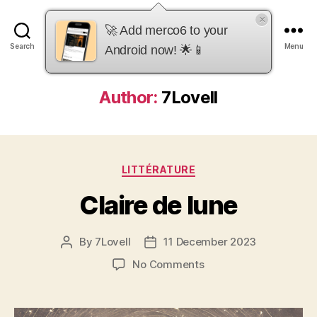
×
merco6
🚀 Add merco6 to your
Search
Menu
Android now! 🌟📱
Author:
7Lovell
Categories
LITTÉRATURE
Claire de lune
By
7Lovell
11 December 2023
Post
Post
author
date
on
No Comments
Claire
de
lune