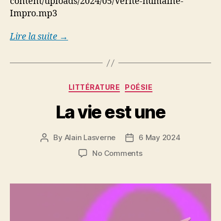
content/uploads/2024/05/Verite-humaine-
Impro.mp3
Lire la suite →
Categories
LITTÉRATURE
POÉSIE
La vie est une
By
Alain Lasverne
6 May 2024
Post
Post
author
date
on
No Comments
La
vie
est
une