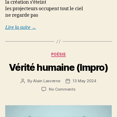
la création s’éteint
les projecteurs occupent tout le ciel
ne regarde pas
Lire la suite →
Categories
POÉSIE
Vérité humaine (Impro)
By
Alain Lasverne
13 May 2024
Post
Post
author
date
on
No Comments
Vérité
humaine
(Impro)