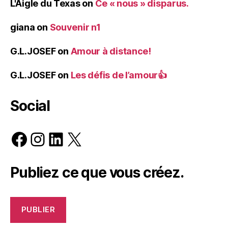
L'Aigle du Texas
on
Ce « nous » disparus.
giana
on
Souvenir n1
G.L.JOSEF
on
Amour à distance!
G.L.JOSEF
on
Les défis de l’amour👍
Social
Facebook
Instagram
LinkedIn
X
Publiez ce que vous créez.
PUBLIER