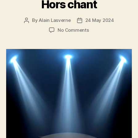
Hors chant
By
Alain Lasverne
24 May 2024
Post
Post
author
date
on
No Comments
Hors
chant