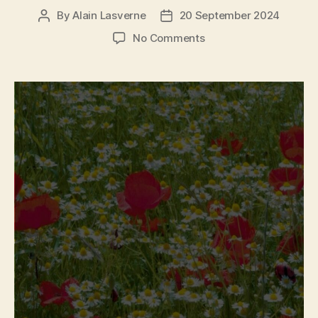
By
Alain Lasverne
20 September 2024
Post
Post
author
date
on
No Comments
NO
printemps