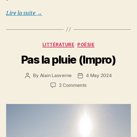
Lire la suite →
Categories
LITTÉRATURE
POÉSIE
Pas la pluie (Impro)
By
Alain Lasverne
4 May 2024
Post
Post
author
date
on
2 Comments
Pas
la
pluie
(Impro)