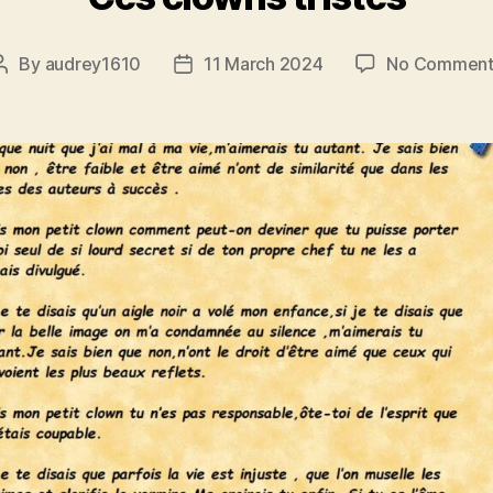
By
audrey1610
11 March 2024
No Comment
Post
Post
author
date