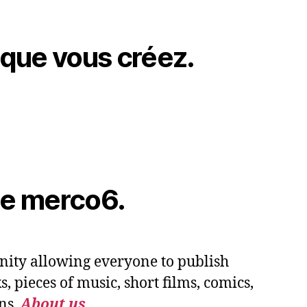
 que vous créez.
de merco6.
ity allowing everyone to publish
, pieces of music, short films, comics,
ns.
About us.