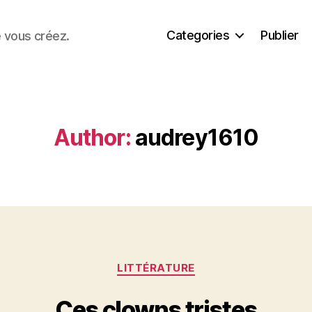
Categories
Publier
e vous créez.
Author:
audrey1610
Categories
LITTÉRATURE
Ces clowns tristes