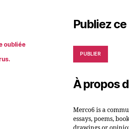
Publiez ce
e oubliée
PUBLIER
rus.
À propos 
Merco6 is a commun
essays, poems, books
drawings or opinio