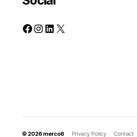
Social
Facebook
Instagram
LinkedIn
X
© 2026
merco6
Privacy Policy
Contact