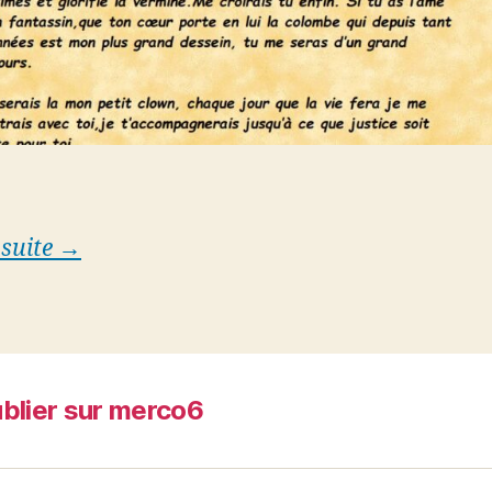
 suite →
blier sur merco6