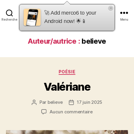
×
merco6
🚀 Add merco6 to your
Recherche
Menu
Android now! 🌟📱
Auteur/autrice :
believe
Catégories
POÉSIE
Valériane
Par
believe
17 juin 2025
Auteur
Date
de
de
sur
Aucun commentaire
l’article
l’article
Valériane