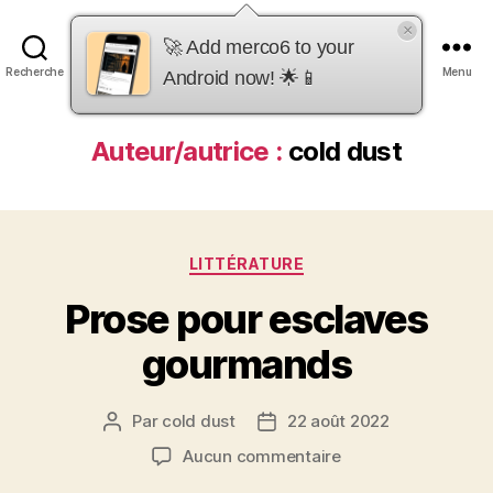
×
merco6
🚀 Add merco6 to your
Recherche
Menu
Android now! 🌟📱
Auteur/autrice :
cold dust
Catégories
LITTÉRATURE
Prose pour esclaves
gourmands
Par
cold dust
22 août 2022
Auteur
Date
de
de
sur
Aucun commentaire
l’article
l’article
Prose