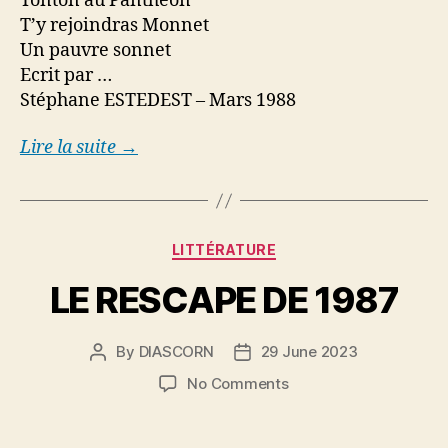
Tonton au Panthéon
T’y rejoindras Monnet
Un pauvre sonnet
Ecrit par …
Stéphane ESTEDEST – Mars 1988
Lire la suite →
Categories
LITTÉRATURE
LE RESCAPE DE 1987
By
DIASCORN
29 June 2023
Post
Post
author
date
on
No Comments
LE
RESCAPE