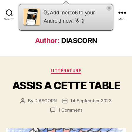
×
merco6
🚀 Add merco6 to your
Search
Menu
Android now! 🌟📱
Author:
DIASCORN
Categories
LITTÉRATURE
ASSIS A CETTE TABLE
By
DIASCORN
14 September 2023
Post
Post
author
date
on
1 Comment
ASSIS
A
CETTE