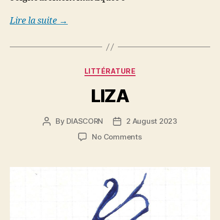
Lire la suite →
Categories
LITTÉRATURE
LIZA
By
DIASCORN
2 August 2023
Post
Post
author
date
on
No Comments
LIZA