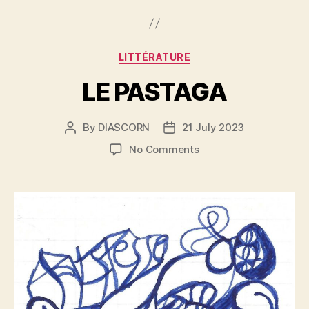
Categories
LITTÉRATURE
LE PASTAGA
By
DIASCORN
21 July 2023
Post
Post
author
date
on
No Comments
LE
PASTAGA