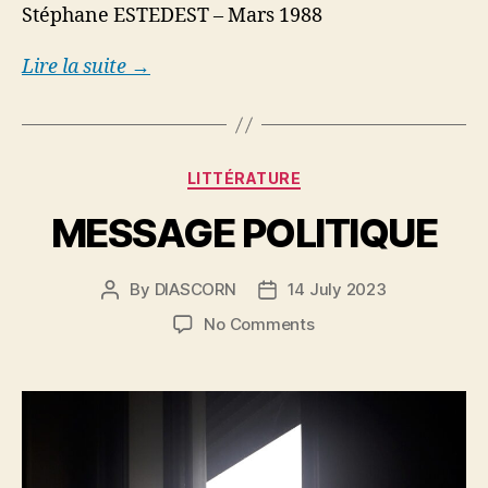
Stéphane ESTEDEST – Mars 1988
Lire la suite →
Categories
LITTÉRATURE
MESSAGE POLITIQUE
By
DIASCORN
14 July 2023
Post
Post
author
date
on
No Comments
MESSAGE
POLITIQUE