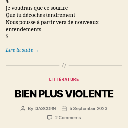
4
Je voudrais que ce sourire
Que tu décoches tendrement
Nous pousse à partir vers de nouveaux
entendements
5
Lire la suite →
Categories
LITTÉRATURE
BIEN PLUS VIOLENTE
By
DIASCORN
5 September 2023
Post
Post
author
date
on
2 Comments
BIEN