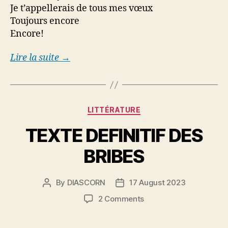
Je t’appellerais de tous mes vœux
Toujours encore
Encore!
Lire la suite →
Categories
LITTÉRATURE
TEXTE DEFINITIF DES
BRIBES
By
DIASCORN
17 August 2023
Post
Post
author
date
on
2 Comments
TEXTE
DEFINITIF