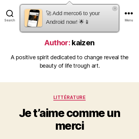
×
merco6
🚀 Add merco6 to your
Search
Menu
Android now! 🌟📱
Author:
kaizen
A positive spirit dedicated to change reveal the
beauty of life trough art.
Categories
LITTÉRATURE
Je t’aime comme un
merci