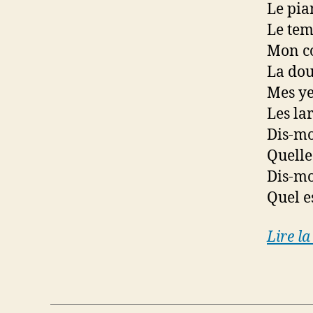
Le pian
Le temp
Mon co
La dou
Mes ye
Les lar
Dis-m
Quelle
Dis-m
Quel es
Lire la