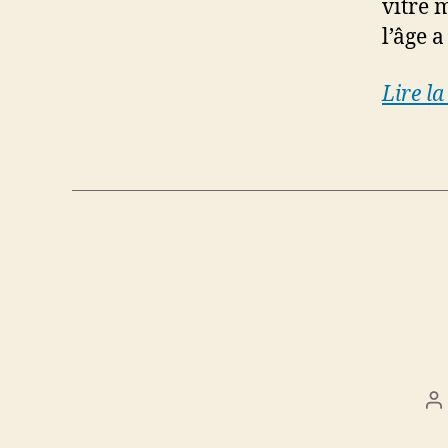
vitre 
l’âge a
Lire la
P
a