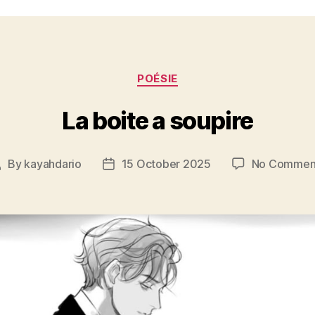
Categories
POÉSIE
La boite a soupire
By
kayahdario
15 October 2025
No Commen
Post
Post
author
date