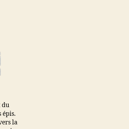
t du
 épis.
vers la