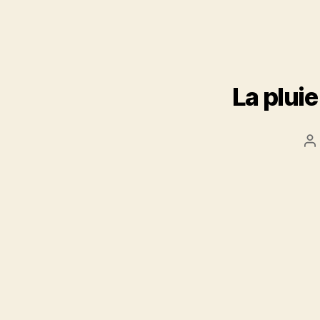
La pluie
P
a