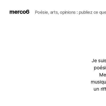
merco6
Poésie, arts, opinions : publiez ce qu
Je sui
poési
Mes
musiqu
un ri