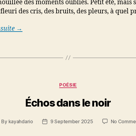
mouillée des moments oubliés. Petit été, mais s
 fleuri des cris, des bruits, des pleurs, à quel p
 suite →
Categories
POÉSIE
Échos dans le noir
By
kayahdario
9 September 2025
No Comme
ost
Post
uthor
date