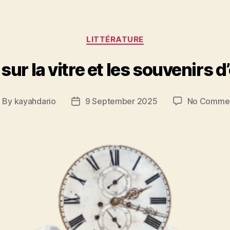
Categories
LITTÉRATURE
 sur la vitre et les souvenirs 
By
kayahdario
9 September 2025
No Comme
ost
Post
uthor
date