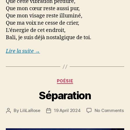
Que cette vibration perdure,
Que mon cœur reste aussi pur,
Que mon visage reste illuminé,
Que ma voix ne cesse de crier,
L’énergie de cet endroit,
Bali, je suis déjà nostalgique de toi.
Lire la suite →
Categories
POÉSIE
Séparation
on
By
LiliLaRose
19 April 2024
No Comments
Post
Post
Sé
author
date