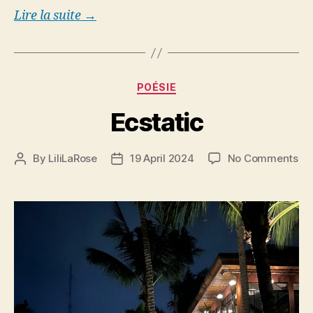
Lire la suite →
Categories
POÉSIE
Ecstatic
on
By
LiliLaRose
19 April 2024
No Comments
Post
Post
Ecs
author
date