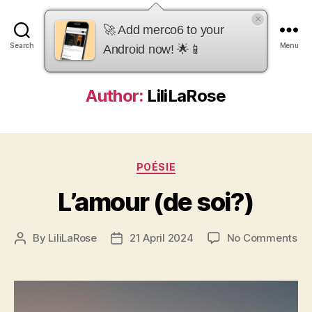
×
merco6
🚀 Add merco6 to your
Search
Menu
Android now! 🌟📱
Author:
LiliLaRose
Categories
POÉSIE
L’amour (de soi?)
on
By
LiliLaRose
21 April 2024
No Comments
Post
Post
L’
author
date
(d
soi