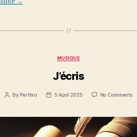
 suite →
Categories
MUSIQUE
J’écris
o
By
Perthro
5 April 2025
No Comments
Post
Post
J’
author
date