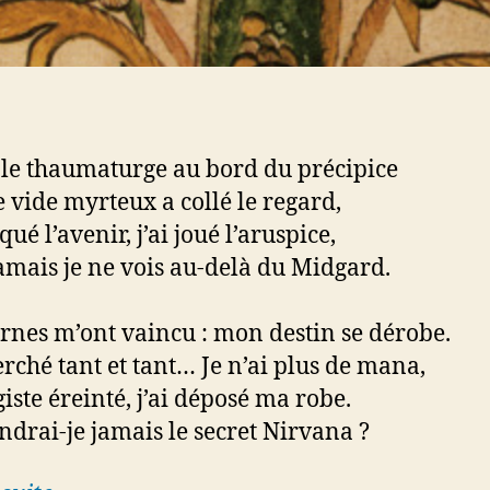
s le thaumaturge au bord du précipice
e vide myrteux a collé le regard,
aqué l’avenir, j’ai joué l’aruspice,
amais je ne vois au-delà du Midgard.
rnes m’ont vaincu : mon destin se dérobe.
herché tant et tant… Je n’ai plus de mana,
iste éreinté, j’ai déposé ma robe.
indrai-je jamais le secret Nirvana ?