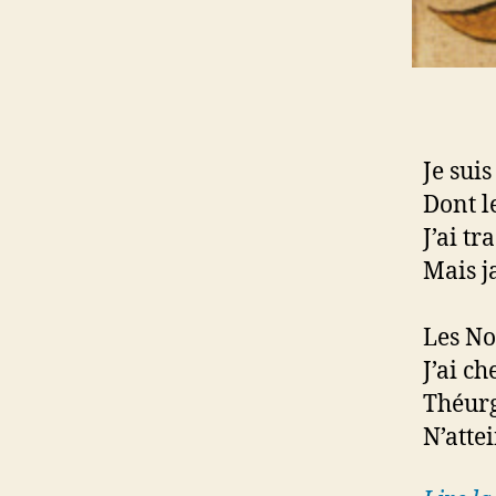
Je sui
Dont l
J’ai tr
Mais j
Les No
J’ai c
Théurg
N’atte