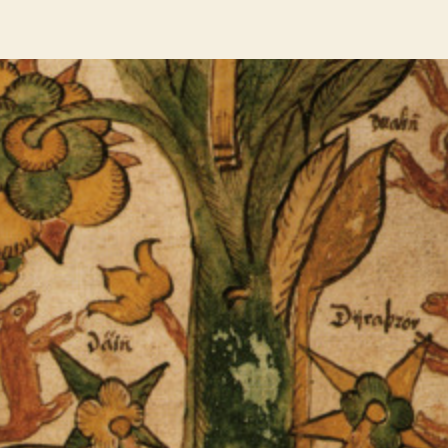
P
author
date