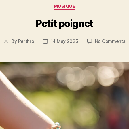
Categories
MUSIQUE
Petit poignet
o
By
Perthro
14 May 2025
No Comments
Post
Post
Pe
author
date
p