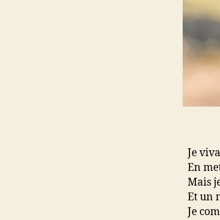
Je viv
En met
Mais j
Et un 
Je com