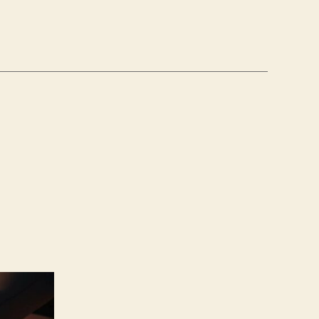
n
écris