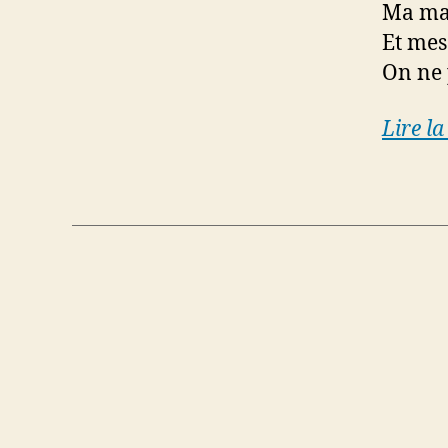
Ma mai
Et mes
On ne 
Lire la