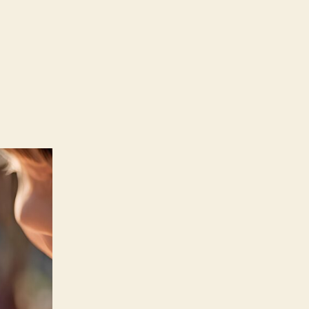
n
tit
oignet