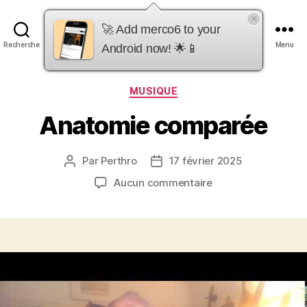
×
merco6
🚀 Add merco6 to your
Recherche
Menu
Android now! 🌟📱
Catégories
MUSIQUE
Anatomie comparée
Par
Perthro
17 février 2025
Auteur
Date
de
de
sur
Aucun commentaire
l’article
l’article
Anatomie
comparée