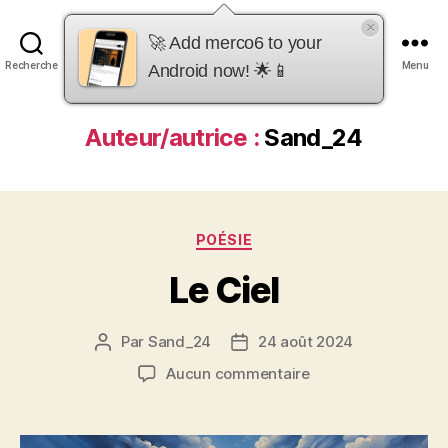
×
merco6
🚀 Add merco6 to your
Recherche
Menu
Android now! 🌟📱
Auteur/autrice :
Sand_24
Catégories
POÉSIE
Le Ciel
Par
Sand_24
24 août 2024
Auteur
Date
de
de
sur
Aucun commentaire
l’article
l’article
Le
Ciel