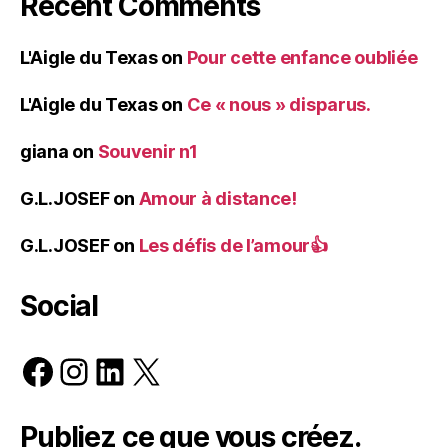
Recent Comments
L'Aigle du Texas
on
Pour cette enfance oubliée
L'Aigle du Texas
on
Ce « nous » disparus.
giana
on
Souvenir n1
G.L.JOSEF
on
Amour à distance!
G.L.JOSEF
on
Les défis de l’amour👍
Social
Facebook
Instagram
LinkedIn
X
Publiez ce que vous créez.