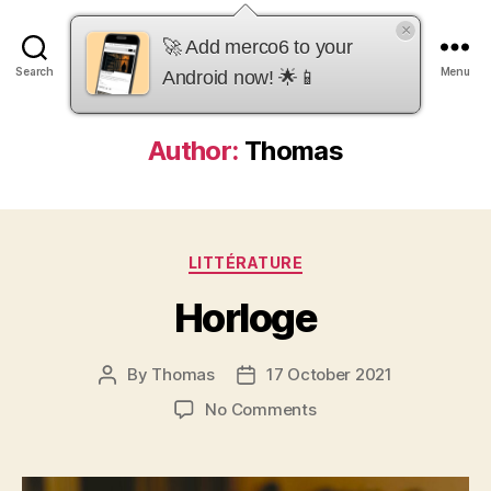
×
merco6
🚀 Add merco6 to your
Search
Menu
Android now! 🌟📱
Author:
Thomas
Categories
LITTÉRATURE
Horloge
By
Thomas
17 October 2021
Post
Post
author
date
on
No Comments
Horloge