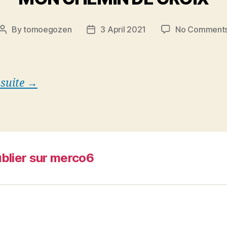
By
tomoegozen
3 April 2021
No Comment
Post
Post
author
date
 suite →
blier sur merco6