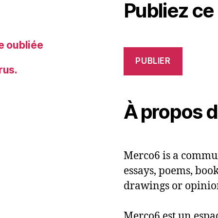
Publiez ce
e oubliée
PUBLIER
rus.
À propos 
Merco6 is a commun
essays, poems, books
drawings or opinio
Merco6 est un espac