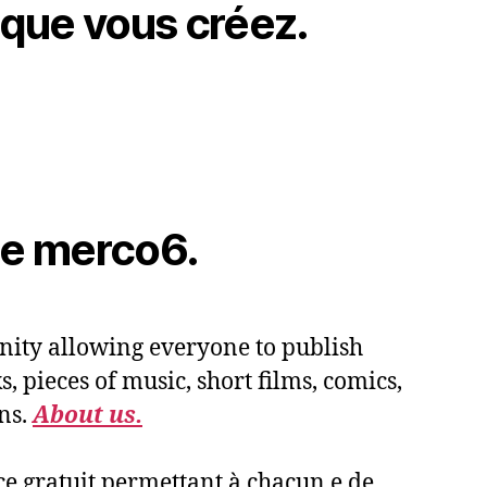
 que vous créez.
de merco6.
ity allowing everyone to publish
, pieces of music, short films, comics,
ns.
About us.
e gratuit permettant à chacun.e de