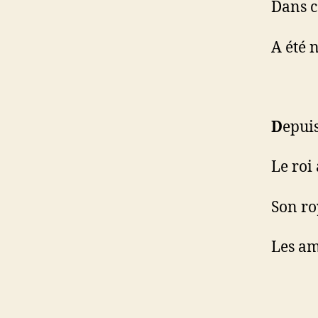
Dans c
A été 
D
epuis
Le roi 
Son ro
Les am