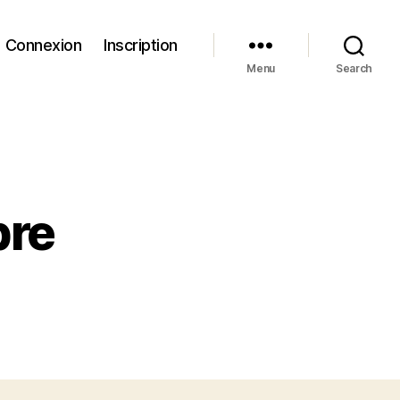
Connexion
Inscription
Menu
Search
bre
n
allade
e
’amour
ibre