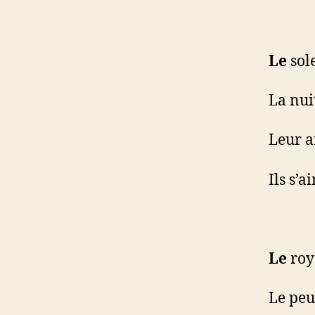
Le
sole
La nuit
Leur a
Ils s’a
Le
roya
Le peu