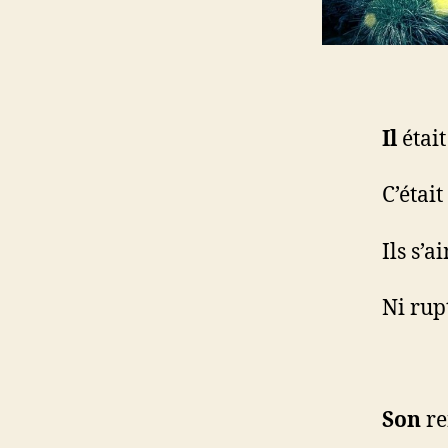
Il
était
C’était
Ils s’
Ni rupt
Son
re