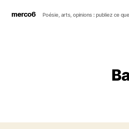
merco6
Poésie, arts, opinions : publiez ce qu
Ba