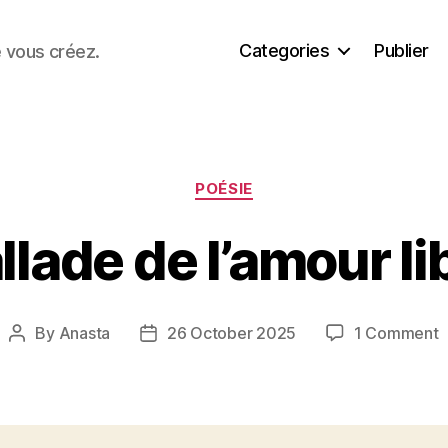
Categories
Publier
e vous créez.
Categories
POÉSIE
llade de l’amour li
o
By
Anasta
26 October 2025
1 Comment
Post
Post
B
author
date
d
l
l