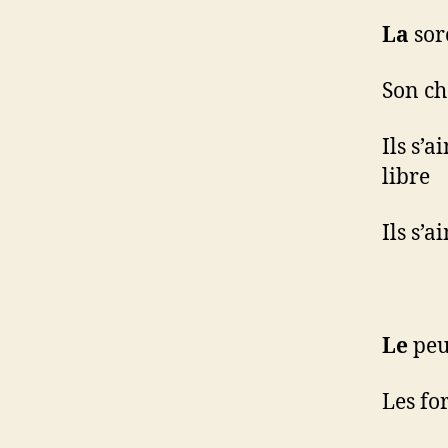
La
sorc
Son ch
Ils s’a
libre
Ils s’a
Le
peu
Les for