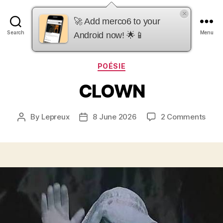
×
merco6
🚀 Add merco6 to your
Search
Menu
Android now! 🌟📱
Categories
POÉSIE
CLOWN
on
By
Lepreux
8 June 2026
2 Comments
Post
Post
CLO
author
date