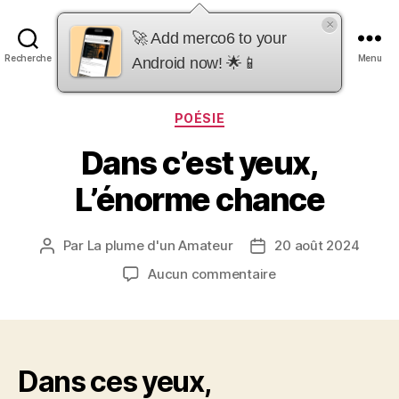
×
merco6
🚀 Add merco6 to your
Recherche
Menu
Android now! 🌟📱
Catégories
POÉSIE
Dans c’est yeux,
L’énorme chance
Par
La plume d'un Amateur
20 août 2024
Auteur
Date
de
de
sur
Aucun commentaire
l’article
l’article
Dans
c’est
yeux,
L’énorme
chance
Dans ces yeux,