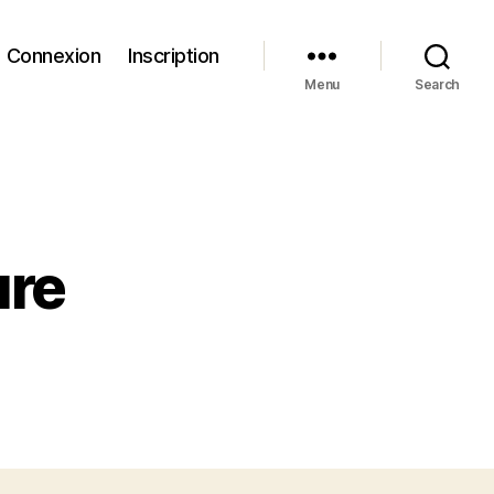
Connexion
Inscription
Menu
Search
ure
on
Dans
l’ame
de
a