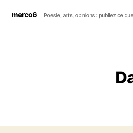
merco6
Poésie, arts, opinions : publiez ce qu
Da