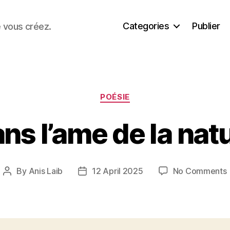
Categories
Publier
e vous créez.
Categories
POÉSIE
ns l’ame de la nat
By
Anis Laib
12 April 2025
No Comments
Post
Post
author
date
l