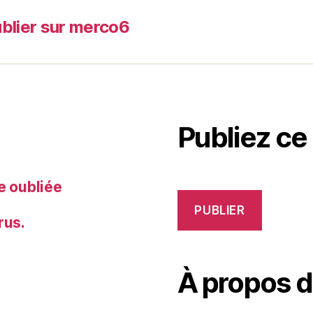
blier sur merco6
Publiez ce
e oubliée
PUBLIER
rus.
À propos 