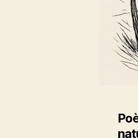
Poè
nat