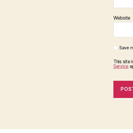
Website
Save m
This site
Service
ap