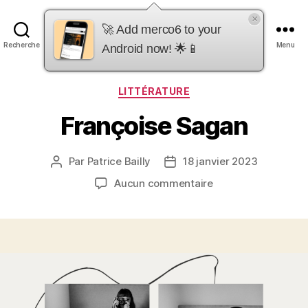
×
merco6
🚀 Add merco6 to your
Recherche
Menu
Android now! 🌟📱
Catégories
LITTÉRATURE
Françoise Sagan
Par
Patrice Bailly
18 janvier 2023
Auteur
Date
de
de
sur
Aucun commentaire
l’article
l’article
Françoise
Sagan