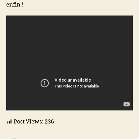
enfin !
Post Views:
236