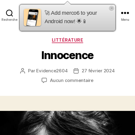
×
merco6
🚀 Add merco6 to your
Recherche
Menu
Android now! 🌟📱
Catégories
LITTÉRATURE
Innocence
Par
Evidence2604
27 février 2024
Auteur
Date
de
de
sur
Aucun commentaire
l’article
l’article
Innocence