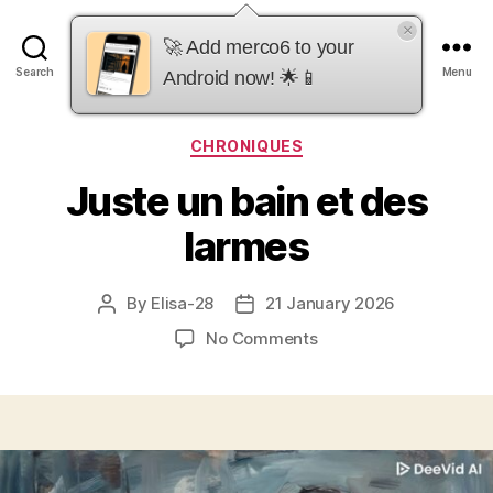
×
merco6
🚀 Add merco6 to your
Search
Menu
Android now! 🌟📱
Categories
CHRONIQUES
Juste un bain et des
larmes
By
Elisa-28
21 January 2026
Post
Post
author
date
on
No Comments
Juste
un
bain
et
des
larmes