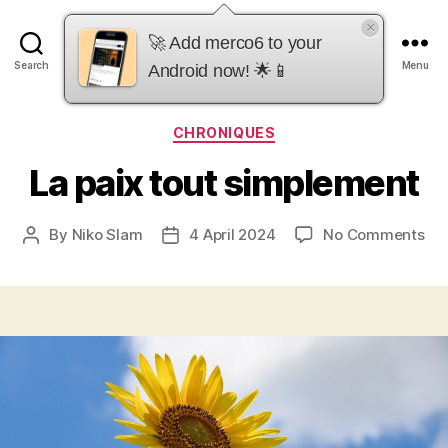
×
merco6
🚀 Add merco6 to your
Search
Menu
Android now! 🌟📱
Categories
CHRONIQUES
La paix tout simplement
on
By
Niko Slam
4 April 2024
No Comments
Post
Post
La
author
date
pai
tou
si