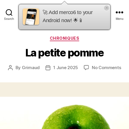
×
merco6
🚀 Add merco6 to your
Search
Menu
Android now! 🌟📱
Categories
CHRONIQUES
La petite pomme
on
By
Grimaud
1 June 2025
No Comments
Post
Post
La
author
date
peti
po