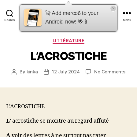
×
merco6
🚀 Add merco6 to your
Search
Menu
Android now! 🌟📱
Categories
LITTÉRATURE
L’ACROSTICHE
on
By
kinka
12 July 2024
No Comments
Post
Post
L’AC
author
date
L’ACROSTICHE
L’
acrostiche se montre au regard affuté
A
voir des lettres à ne surtout pas rater.