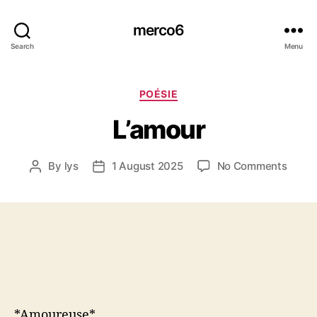
merco6
Search
Menu
Categories
POÉSIE
L’amour
on
By
lys
1 August 2025
No Comments
Post
Post
L’amo
author
date
*Amoureuse*