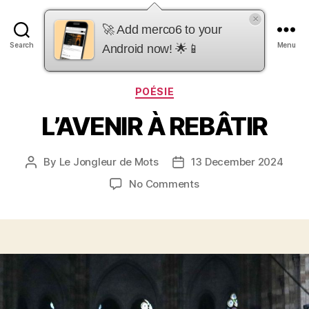
×
merco6
🚀 Add merco6 to your
Search
Menu
Android now! 🌟📱
Categories
POÉSIE
L’AVENIR À REBÂTIR
By
Le Jongleur de Mots
13 December 2024
Post
Post
author
date
on
No Comments
L’AVENIR
À
REBÂTIR