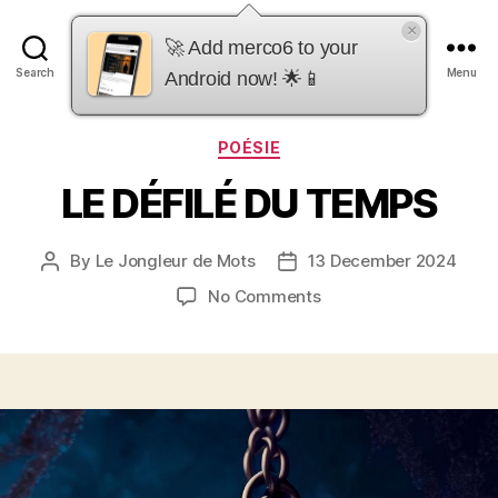
×
merco6
🚀 Add merco6 to your
Search
Menu
Android now! 🌟📱
Categories
POÉSIE
LE DÉFILÉ DU TEMPS
By
Le Jongleur de Mots
13 December 2024
Post
Post
author
date
on
No Comments
LE
DÉFILÉ
DU
TEMPS