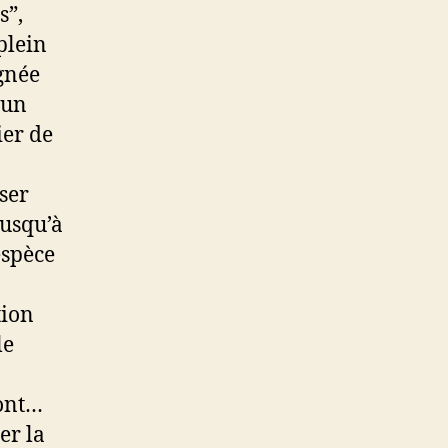
s”,
plein
ignée
 un
ier de
ser
jusqu’à
espèce
tion
le
ront…
er la