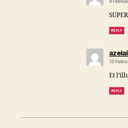
9 Februa
SUPER
REPLY
azela
10 Febru
Et l’il
REPLY