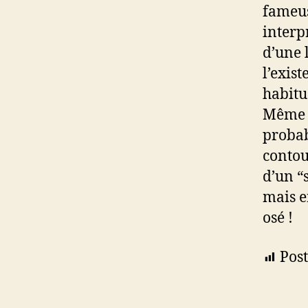
fameus
interp
d’une 
l’exis
habitu
Même a
probab
contou
d’un “
mais e
osé !
Post