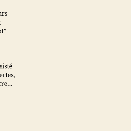
urs
t
ot”
t” !
sisté
rtes,
être…