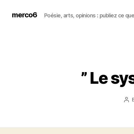
merco6
Poésie, arts, opinions : publiez ce qu
” Le sy
Pos
aut