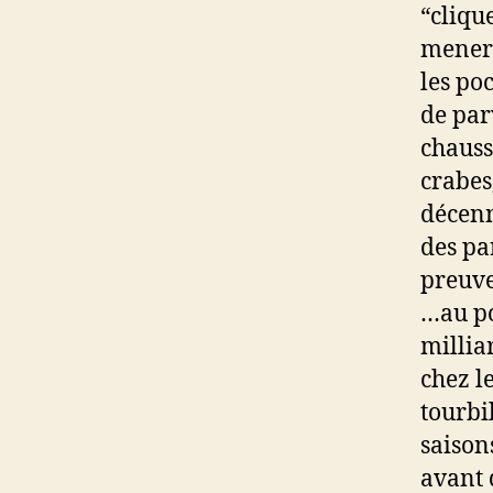
“clique
mener 
les po
de par
chauss
crabes
décenn
des pa
preuve
…au po
millia
chez 
tourbi
saison
avant q