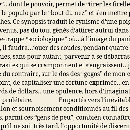
”…dont le pouvoir, permet de “tirer les ficelle
le populo par le “bout du nez” et s’en mettre 
ches. Ce synopsis traduit le cynisme d’une po
venus, pas du tout gênés d’attirer autrui dans
e-trappe “sociologique” où…à l’image du pan
, il faudra…jouer des coudes, pendant quatre
ies, sans pour autant, parvenir à se débarras
rasites qui se cramponnent et s’engraissent…
 du contraire, sur le dos des “gogos” de mon 
int, de capitaliser une fortune exprimée…en
rds de dollars…une opulence, hors d’imagina
le prolétaire. Emportés vers l’inévitab
llon et sournoisement conditionnés au fil des
s, parmi ces “gens de peu”, combien connaît
u’il ne soit très tard, l’opportunité de discern