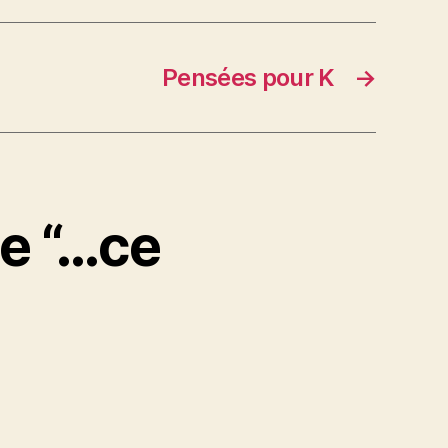
Pensées pour K
→
me “…ce