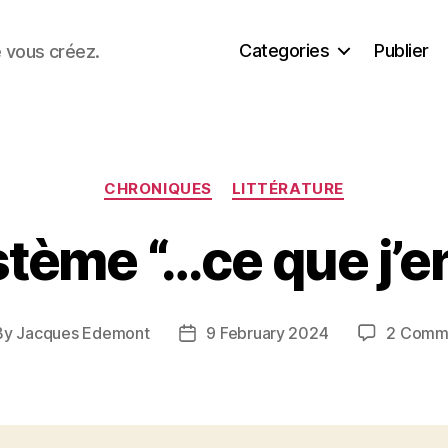
Categories
Publier
e vous créez.
Categories
CHRONIQUES
LITTÉRATURE
stème “…ce que j’
By
Jacques Edemont
9 February 2024
2 Comm
t
Post
hor
date