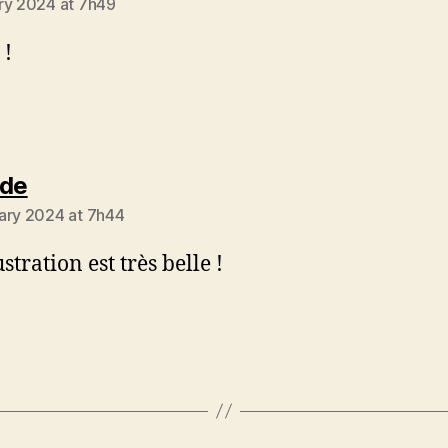
ry 2024 at 7h49
 !
says:
ide
ary 2024 at 7h44
lustration est très belle !