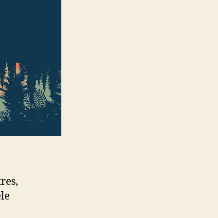
res,
le