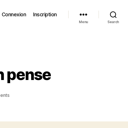
Connexion
Inscription
Menu
Search
en pense
on
ents
”
Le
système
“…