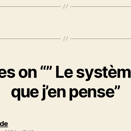
ies on “” Le systè
que j’en pense”
says:
ide