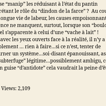
e “manip” les réduisant à l’état du pantin
rétant le rôle du “dindon de la farce” ? Au co
longue vie de labeur, les causes empoisonnan
tence ne manquent, surtout, lorsque son “boul
el s’apparente à celui d’une “vache à lai
vec les yeux ouverts face à la réalité, il n’y a
lement … rien à faire…si ce n’est, tenter de
rner un système…soi-disant épanouissant, as
subterfuge” légitime…possiblement ambigu, ce
n guise “d’antidote” cela vaudrait la peine d’
 Views:
2,109