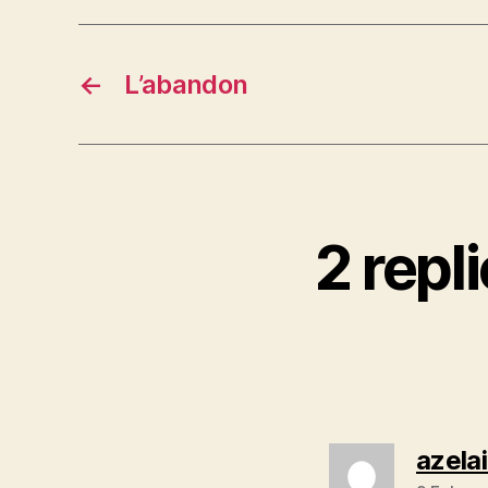
←
L’abandon
2 repl
azela