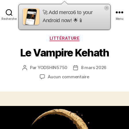
×
merco6
🚀 Add merco6 to your
Recherche
Menu
Android now! 🌟📱
Catégories
LITTÉRATURE
Le Vampire Kehath
Par
YODSHIN5750
8 mars 2026
Auteur
Date
de
de
sur
Aucun commentaire
l’article
l’article
Le
Vampire
Kehath