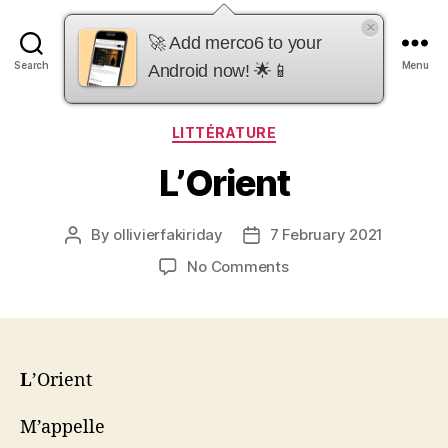
×
merco6
🚀 Add merco6 to your
Search
Menu
Android now! 🌟📱
Categories
LITTÉRATURE
L’Orient
By
ollivierfakiriday
7 February 2021
Post
Post
author
date
on
No Comments
L’Orient
L
’Orient
M’appelle