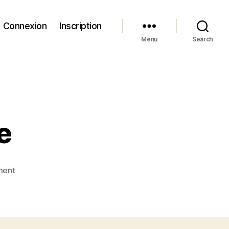
Connexion
Inscription
Menu
Search
e
on
ment
Lorsqu’on
découvre