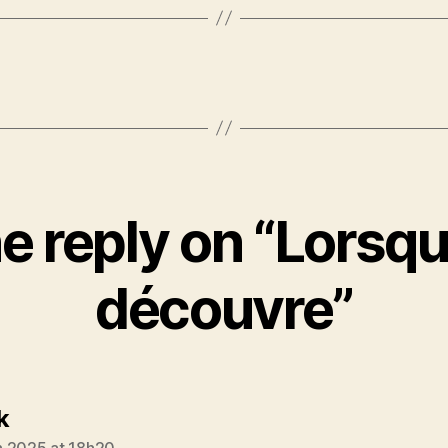
e reply on “Lorsqu
découvre”
says:
ik
 2025 at 18h20