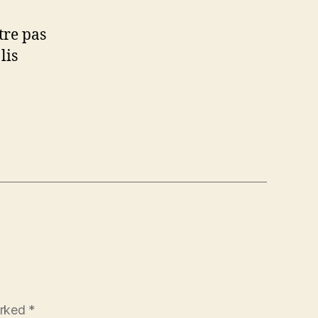
tre pas
lis
arked
*