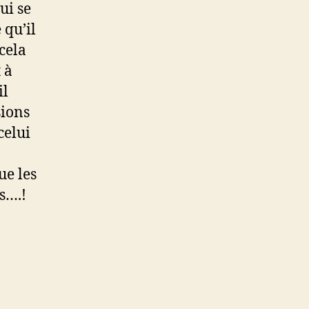
ui se
 qu’il
cela
 à
il
sions
celui
ue les
s….!