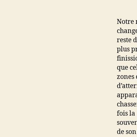
Notre 
change
reste 
plus p
finissi
que ce
zones 
d’atter
appara
chasse
fois l
souven
de son