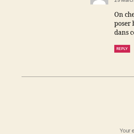
On che
poser 
dans c
REPLY
Your e