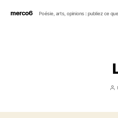
merco6
Poésie, arts, opinions : publiez ce qu
Po
au