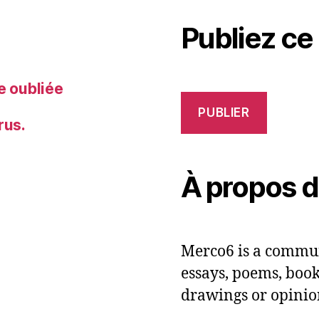
Publiez ce
e oubliée
PUBLIER
rus.
À propos 
Merco6 is a commun
essays, poems, books
drawings or opinio