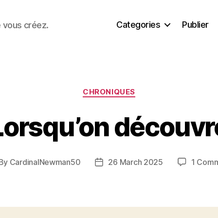
Categories
Publier
e vous créez.
Categories
CHRONIQUES
Lorsqu’on découvr
By
CardinalNewman50
26 March 2025
1 Com
st
Post
thor
date