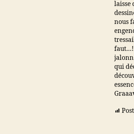
laisse 
dessin
nous f
engend
tressai
faut…!
jalonn
qui déc
découv
essenc
Graaa
Post