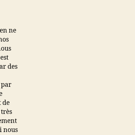
ien ne
nos
nous
est
ar des
r par
e
t de
 très
lement
i nous