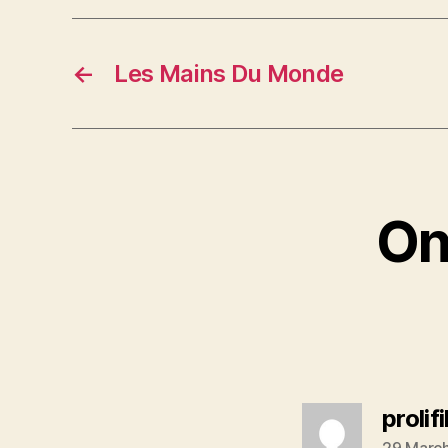
←
Les Mains Du Monde
On
prolif
29 March