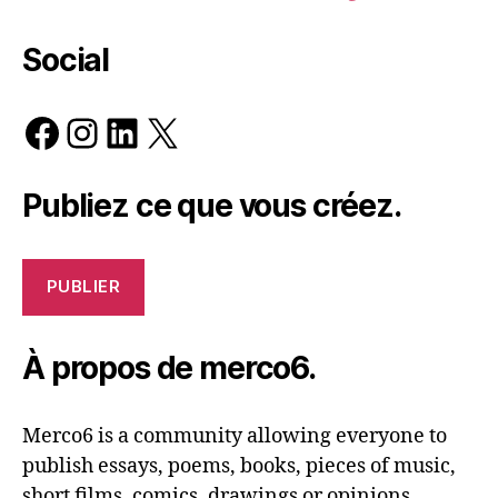
Social
Facebook
Instagram
LinkedIn
X
Publiez ce que vous créez.
PUBLIER
À propos de merco6.
Merco6 is a community allowing everyone to
publish essays, poems, books, pieces of music,
short films, comics, drawings or opinions.