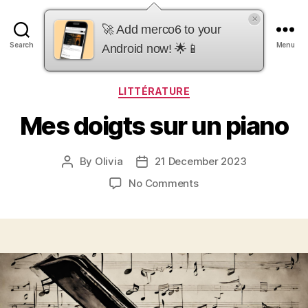
×
merco6
🚀 Add merco6 to your
Search
Menu
Android now! 🌟📱
Categories
LITTÉRATURE
Mes doigts sur un piano
By
Olivia
21 December 2023
Post
Post
author
date
on
No Comments
Mes
doigts
sur
un
piano