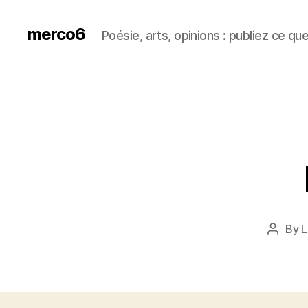
merco6
Poésie, arts, opinions : publiez ce qu
By
L
Post
author