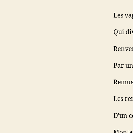
Les va
Qui di
Renver
Par un
Remua
Les re
D’un c
Montan