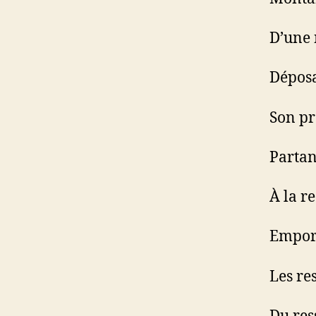
D’une 
Déposa
Son pr
Partan
À la r
Emport
Les re