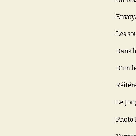
Du res
Envoya
Les so
Dans l
D’un 
Réitéré
Le Jon
Photo 