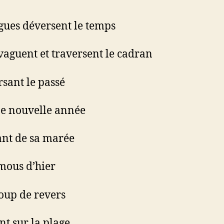
gues déversent le temps
vaguent et traversent le cadran
sant le passé
e nouvelle année
nt de sa marée
mous d’hier
oup de revers
t sur la plage