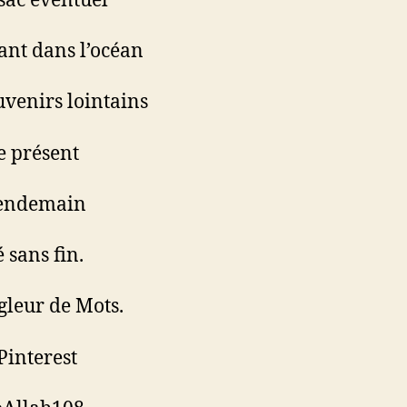
sac éventuel
nt dans l’océan
uvenirs lointains
e présent
lendemain
 sans fin.
gleur de Mots.
Pinterest