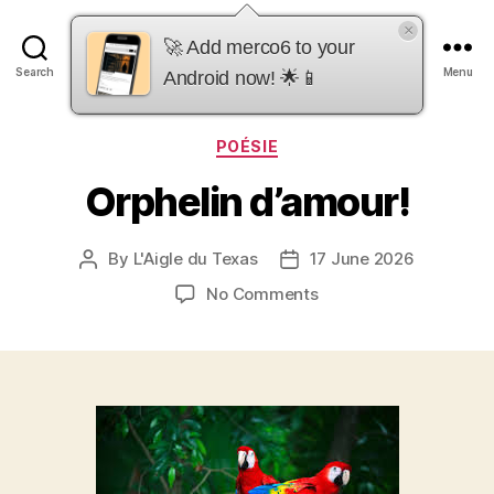
×
merco6
🚀 Add merco6 to your
Search
Menu
Android now! 🌟📱
Categories
POÉSIE
Orphelin d’amour!
By
L'Aigle du Texas
17 June 2026
Post
Post
author
date
on
No Comments
Orphelin
d’amour!