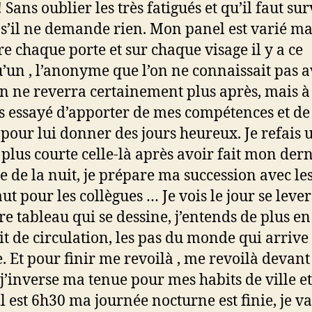
 Sans oublier les très fatigués et qu’il faut sur
’il ne demande rien. Mon panel est varié ma
re chaque porte et sur chaque visage il y a ce
’un , l’anonyme que l’on ne connaissait pas a
on ne reverra certainement plus après, mais à
is essayé d’apporter de mes compétences et de
our lui donner des jours heureux. Je refais 
 plus courte celle-là après avoir fait mon der
e de la nuit, je prépare ma succession avec les
aut pour les collègues … Je vois le jour se lever 
re tableau qui se dessine, j’entends de plus en
it de circulation, les pas du monde qui arrive 
e. Et pour finir me revoilà , me revoilà devan
, j’inverse ma tenue pour mes habits de ville e
il est 6h30 ma journée nocturne est finie, je va