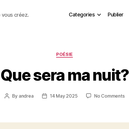
Categories
Publier
e vous créez.
Categories
POÉSIE
Que sera ma nuit?
o
By
andrea
14 May 2025
No Comments
Post
Post
Q
author
date
se
m
nu