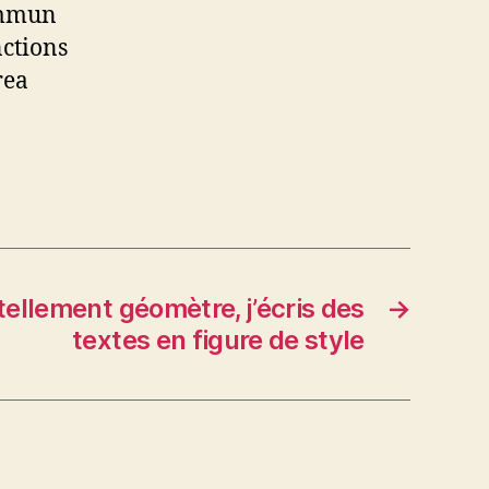
commun
nctions
rea
 tellement géomètre, j’écris des
→
textes en figure de style