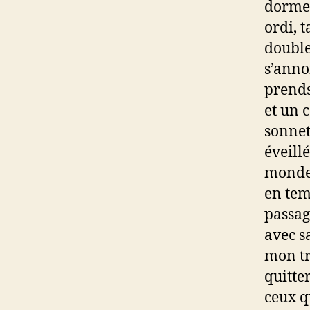
dormen
ordi, 
double
s’anno
prends
et un 
sonnet
éveillé
monde 
en tem
passag
avec s
mon tr
quitte
ceux qu