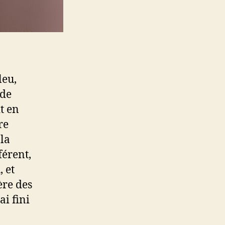
leu,
 de
t en
re
 la
férent,
 et
ère des
ai fini