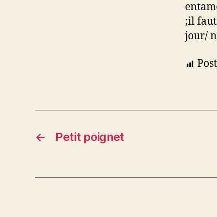
entame
;il fau
jour/ 
Post
←
Petit poignet