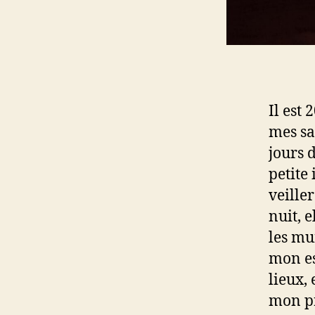
Il est
mes sa
jours 
petite
veiller
nuit, e
les mu
mon es
lieux, 
mon pr