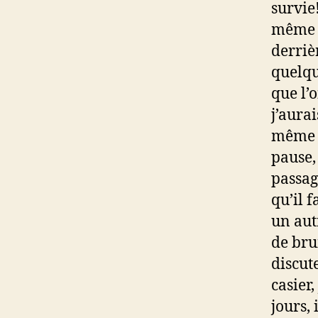
survie!
même s
derriè
quelqu
que l’
j’aura
même p
pause,
passag
qu’il f
un aut
de bru
discut
casier
jours, 