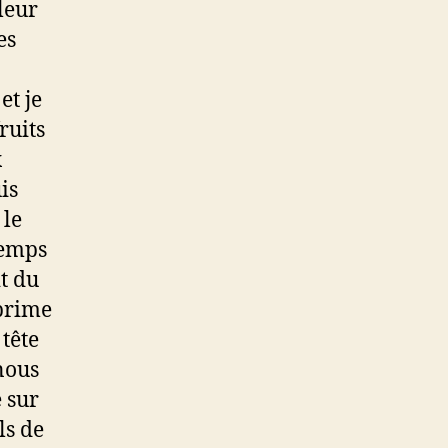
leur
es
et je
ruits
x
is
 le
temps
it du
 prime
tête
 nous
 sur
ls de