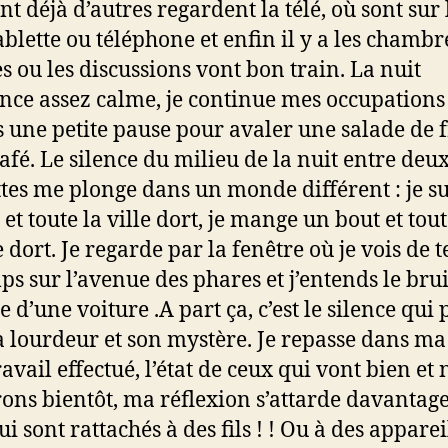
t déjà d’autres regardent la télé, où sont sur 
tablette ou téléphone et enfin il y a les chambr
s ou les discussions vont bon train. La nuit
nce assez calme, je continue mes occupations 
 une petite pause pour avaler une salade de f
café. Le silence du milieu de la nuit entre deu
tes me plonge dans un monde différent : je su
 et toute la ville dort, je mange un bout et tout
dort. Je regarde par la fenêtre où je vois de 
ps sur l’avenue des phares et j’entends le bru
e d’une voiture .A part ça, c’est le silence qui
a lourdeur et son mystère. Je repasse dans ma 
avail effectué, l’état de ceux qui vont bien et
rons bientôt, ma réflexion s’attarde davantage
i sont rattachés à des fils ! ! Ou à des apparei