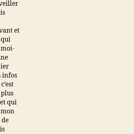
veiller
is
vant et
 qui
 moi-
une
nier
 infos
c’est
 plus
et qui
t mon
t de
is