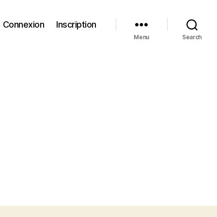
Connexion
Inscription
Menu
Search
n
ue
ra
a
it?