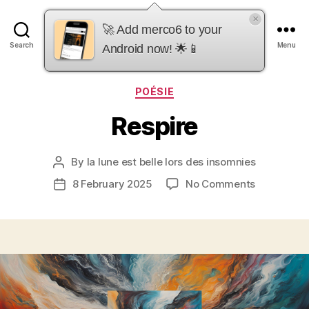
×
merco6
🚀 Add merco6 to your
Search
Menu
Android now! 🌟📱
Categories
POÉSIE
Respire
By
la lune est belle lors des insomnies
Post
author
on
8 February 2025
No Comments
Post
Respire
date