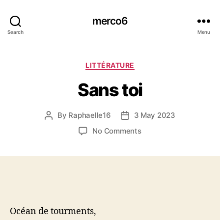
merco6
Search
Menu
Categories
LITTÉRATURE
Sans toi
By
Raphaelle16
3 May 2023
Post
Post
author
date
on
No Comments
Sans
toi
Océan de tourments,