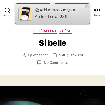
×
merco6
🚀 Add merco6 to your
Search
Menu
Android now! 🌟📱
Categories
LITTÉRATURE
POÉSIE
Si belle
By
ether222
9 August 2024
Post
Post
author
date
on
No Comments
Si
belle