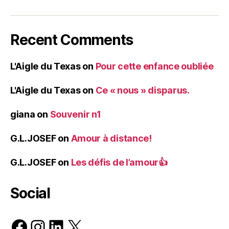
Recent Comments
L'Aigle du Texas
on
Pour cette enfance oubliée
L'Aigle du Texas
on
Ce « nous » disparus.
giana
on
Souvenir n1
G.L.JOSEF
on
Amour à distance!
G.L.JOSEF
on
Les défis de l’amour👍
Social
Facebook
Instagram
LinkedIn
X