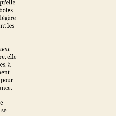
qu’elle
mboles
 légère
nt les
ent
e, elle
es, à
ment
t pour
ance.
he
 se