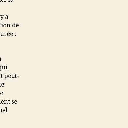
 y a
ction de
urée :
a
qui
t peut-
te
te
lent se
uel