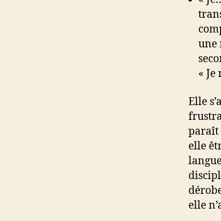
tran
comp
une 
seco
« Je
Elle s
frustr
paraît
elle êt
langue
discip
dérobe
elle n