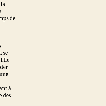
 la
s
emps de
s
a se
Elle
oder
rume
ant à
e des