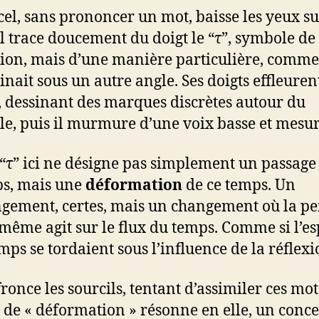
cel, sans prononcer un mot, baisse les yeux su
 Il trace doucement du doigt le “τ”, symbole de
tion, mais d’une manière particulière, comme 
inait sous un autre angle. Ses doigts effleurent
, dessinant des marques discrètes autour du
e, puis il murmure d’une voix basse et mesur
 “τ” ici ne désigne pas simplement un passage
s, mais une
déformation
de ce temps. Un
gement, certes, mais un changement où la p
-même agit sur le flux du temps. Comme si l’es
emps se tordaient sous l’influence de la réflexi
fronce les sourcils, tentant d’assimiler ces mot
 de « déformation » résonne en elle, un conce