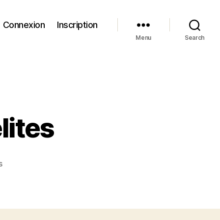
Connexion
Inscription
Menu
Search
lites
on
s
Syrith
–
la
langue