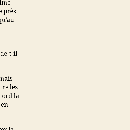
alme
e près
qu’au
de-t-il
 mais
tre les
 mord la
 en
er la