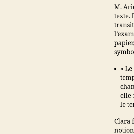
M. Ari
texte.
transi
l’exam
papier
symbol
« Le
temp
chan
elle
le t
Clara 
notion