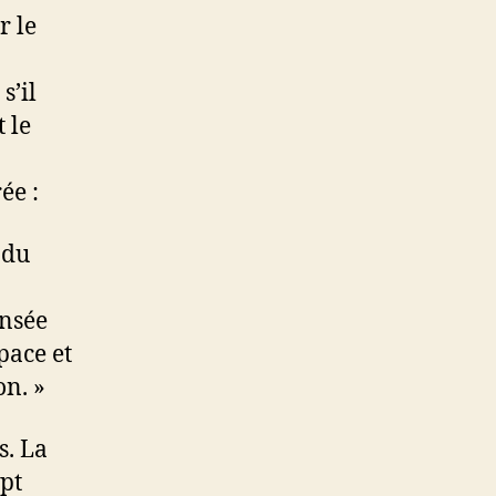
r le
s’il
 le
ée :
 du
ensée
pace et
on. »
s. La
pt