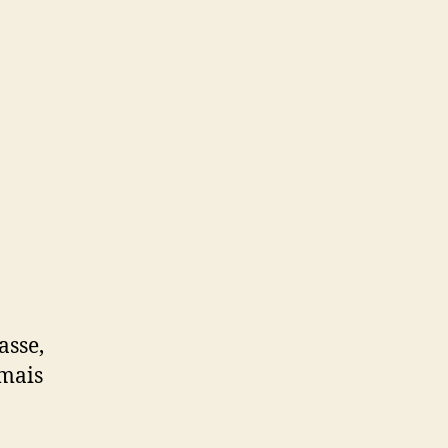
des
élites
asse,
 mais