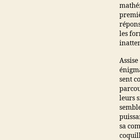
mathém
premiè
répons
les fo
inatten
Assise 
énigma
sent c
parcou
leurs 
semble
puissa
sa com
coquil