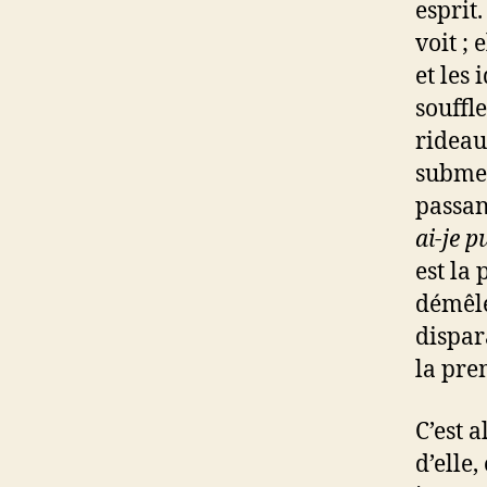
esprit.
voit ;
et les 
souffl
rideau
submer
passan
ai-je p
est la
démêle
dispara
la pre
C’est 
d’elle