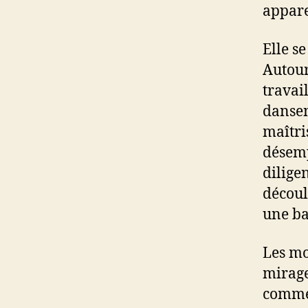
appare
Elle se
Autour
travai
dansen
maîtri
désemp
dilige
découl
une ba
Les mo
mirage
comme 