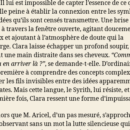
 Il lui est impossible de capter l’essence de ce 
 elle peine à établir la connexion entre les sy
idées qu’ils sont censés transmettre. Une brise
e à travers la fenêtre ouverte, agitant douceme
x et ajoutant à l’atmosphère de doute qui la
ge. Clara laisse échapper un profond soupir,
t une main distraite dans ses cheveux.
“Comm
u en arriver là ?”
, se demande-t-elle. D’ordinair
 première à comprendre des concepts complex
r les fils invisibles entre des idées apparem
tes. Mais cette langue, le Syrith, lui résiste, e
mière fois, Clara ressent une forme d’impuiss
alors que M. Aricel, d’un pas mesuré, s’approc
, observant sans un mot la lutte silencieuse qui