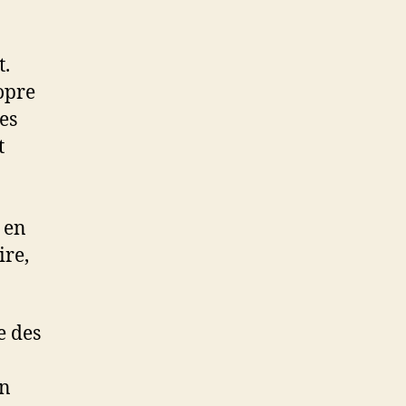
t.
opre
es
t
i en
ire,
e des
on