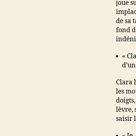
joue s
implac
de sa 
fond d
indénia
« Cl
d’un
Clara h
les mot
doigts,
lèvre,
saisir 
« Je