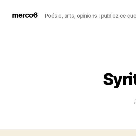
merco6
Poésie, arts, opinions : publiez ce qu
Syri