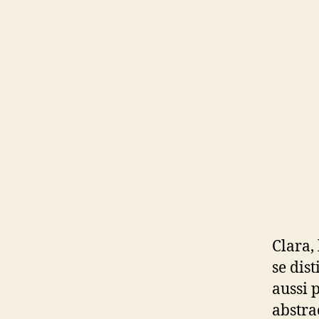
Clara,
se dis
aussi p
abstra