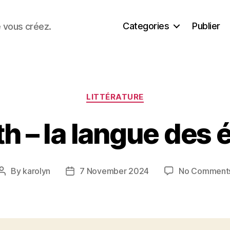
Categories
Publier
e vous créez.
Categories
LITTÉRATURE
th – la langue des é
By
karolyn
7 November 2024
No Comment
Post
Post
author
date