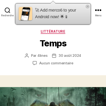
×
merco6
🚀 Add merco6 to your
Recherche
Menu
Android now! 🌟📱
Catégories
LITTÉRATURE
Temps
Par
4lines
30 août 2024
Auteur
Date
de
de
sur
Aucun commentaire
l’article
l’article
Temps