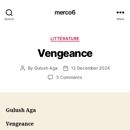
merco6
Search
Menu
Categories
LITTÉRATURE
Vengeance
By
Gulush Aga
12 December 2024
Post
Post
author
date
on
3 Comments
Vengeance
Gulush Aga
Vengeance