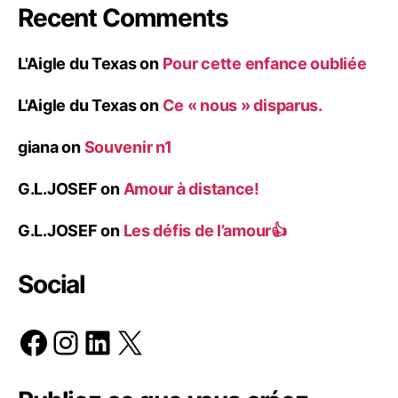
Recent Comments
L'Aigle du Texas
on
Pour cette enfance oubliée
L'Aigle du Texas
on
Ce « nous » disparus.
giana
on
Souvenir n1
G.L.JOSEF
on
Amour à distance!
G.L.JOSEF
on
Les défis de l’amour👍
Social
Facebook
Instagram
LinkedIn
X